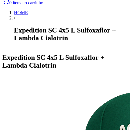
0 itens no carrinho
HOME
/
Expedition SC 4x5 L Sulfoxaflor +
Lambda Cialotrin
Item
1
Expedition SC 4x5 L Sulfoxaflor +
of
Lambda Cialotrin
0