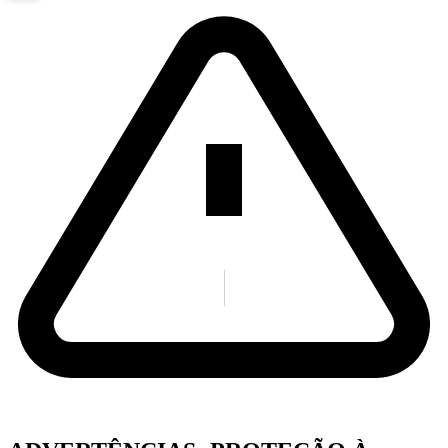
1
of
15