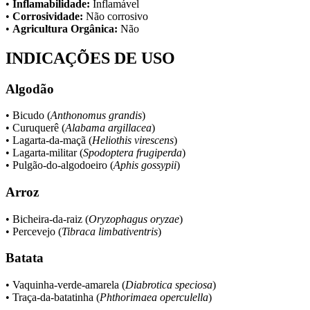
•
Inflamabilidade:
Inflamável
•
Corrosividade:
Não corrosivo
•
Agricultura Orgânica:
Não
INDICAÇÕES DE USO
Algodão
• Bicudo (
Anthonomus grandis
)
• Curuquerê (
Alabama argillacea
)
• Lagarta-da-maçã (
Heliothis virescens
)
• Lagarta-militar (
Spodoptera frugiperda
)
• Pulgão-do-algodoeiro (
Aphis gossypii
)
Arroz
• Bicheira-da-raiz (
Oryzophagus oryzae
)
• Percevejo (
Tibraca limbativentris
)
Batata
• Vaquinha-verde-amarela (
Diabrotica speciosa
)
• Traça-da-batatinha (
Phthorimaea operculella
)