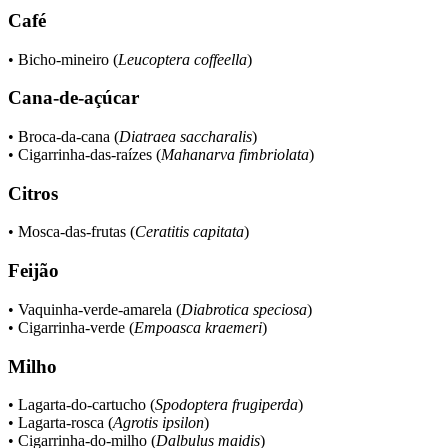
Café
• Bicho-mineiro (
Leucoptera coffeella
)
Cana-de-açúcar
• Broca-da-cana (
Diatraea saccharalis
)
• Cigarrinha-das-raízes (
Mahanarva fimbriolata
)
Citros
• Mosca-das-frutas (
Ceratitis capitata
)
Feijão
• Vaquinha-verde-amarela (
Diabrotica speciosa
)
• Cigarrinha-verde (
Empoasca kraemeri
)
Milho
• Lagarta-do-cartucho (
Spodoptera frugiperda
)
• Lagarta-rosca (
Agrotis ipsilon
)
• Cigarrinha-do-milho (
Dalbulus maidis
)