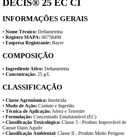
DECIS® 25 EC CI
INFORMAÇÕES GERAIS
•
Nome Técnico:
Deltametrina
•
Registro MAPA:
00758498
•
Empresa Registrante:
Bayer
COMPOSIÇÃO
•
Ingrediente Ativo:
Deltametrina
•
Concentração:
25 g/L
CLASSIFICAÇÃO
•
Classe Agronômica:
Inseticida
•
Modo de Ação:
Contato e Ingestão
•
Técnica de Aplicação:
Aérea e Terrestre
•
Formulação:
Concentrado Emulsionável (EC)
•
Classificação Toxicológica:
Classe 5 - Produto Improvável de
Causar Dano Agudo
•
Classificação Ambiental:
Classe II - Produto Muito Perigoso