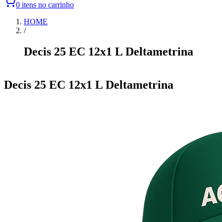
0 itens no carrinho
HOME
/
Decis 25 EC 12x1 L Deltametrina
Item
1
Decis 25 EC 12x1 L Deltametrina
of
0