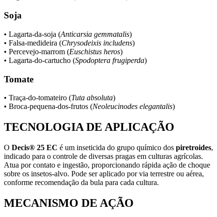
Soja
• Lagarta-da-soja (
Anticarsia gemmatalis
)
• Falsa-medideira (
Chrysodeixis includens
)
• Percevejo-marrom (
Euschistus heros
)
• Lagarta-do-cartucho (
Spodoptera frugiperda
)
Tomate
• Traça-do-tomateiro (
Tuta absoluta
)
• Broca-pequena-dos-frutos (
Neoleucinodes elegantalis
)
TECNOLOGIA DE APLICAÇÃO
O
Decis® 25 EC
é um inseticida do grupo químico dos
piretroides
,
indicado para o controle de diversas pragas em culturas agrícolas.
Atua por contato e ingestão, proporcionando rápida ação de choque
sobre os insetos-alvo. Pode ser aplicado por via terrestre ou aérea,
conforme recomendação da bula para cada cultura.
MECANISMO DE AÇÃO