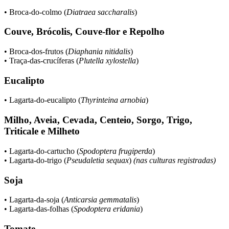
• Broca-do-colmo (
Diatraea saccharalis
)
Couve, Brócolis, Couve-flor e Repolho
• Broca-dos-frutos (
Diaphania nitidalis
)
• Traça-das-crucíferas (
Plutella xylostella
)
Eucalipto
• Lagarta-do-eucalipto (
Thyrinteina arnobia
)
Milho, Aveia, Cevada, Centeio, Sorgo, Trigo,
Triticale e Milheto
• Lagarta-do-cartucho (
Spodoptera frugiperda
)
• Lagarta-do-trigo (
Pseudaletia sequax
)
(nas culturas registradas)
Soja
• Lagarta-da-soja (
Anticarsia gemmatalis
)
• Lagarta-das-folhas (
Spodoptera eridania
)
Tomate