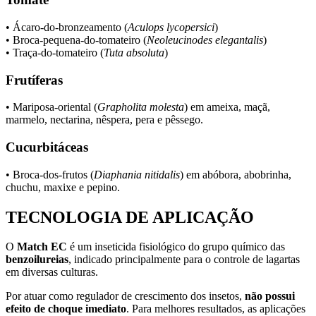
• Ácaro-do-bronzeamento (
Aculops lycopersici
)
• Broca-pequena-do-tomateiro (
Neoleucinodes elegantalis
)
• Traça-do-tomateiro (
Tuta absoluta
)
Frutíferas
• Mariposa-oriental (
Grapholita molesta
) em ameixa, maçã,
marmelo, nectarina, nêspera, pera e pêssego.
Cucurbitáceas
• Broca-dos-frutos (
Diaphania nitidalis
) em abóbora, abobrinha,
chuchu, maxixe e pepino.
TECNOLOGIA DE APLICAÇÃO
O
Match EC
é um inseticida fisiológico do grupo químico das
benzoilureias
, indicado principalmente para o controle de lagartas
em diversas culturas.
Por atuar como regulador de crescimento dos insetos,
não possui
efeito de choque imediato
. Para melhores resultados, as aplicações