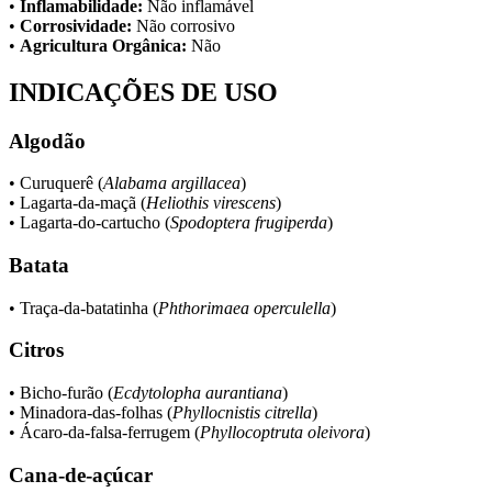
•
Inflamabilidade:
Não inflamável
•
Corrosividade:
Não corrosivo
•
Agricultura Orgânica:
Não
INDICAÇÕES DE USO
Algodão
• Curuquerê (
Alabama argillacea
)
• Lagarta-da-maçã (
Heliothis virescens
)
• Lagarta-do-cartucho (
Spodoptera frugiperda
)
Batata
• Traça-da-batatinha (
Phthorimaea operculella
)
Citros
• Bicho-furão (
Ecdytolopha aurantiana
)
• Minadora-das-folhas (
Phyllocnistis citrella
)
• Ácaro-da-falsa-ferrugem (
Phyllocoptruta oleivora
)
Cana-de-açúcar