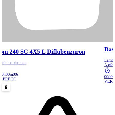
Dav
om 240 SC 4X5 L Diflubenzuron
Lambda
erta termina em:
A ofer
00h
00m
00s
00d
00
R PREÇO
VER 
Item
1
of
15