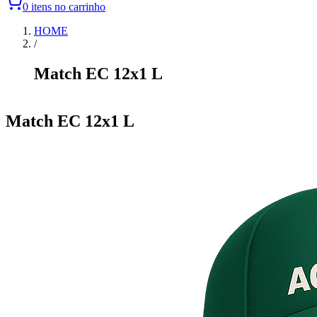
0 itens no carrinho
HOME
/
Match EC 12x1 L
Item
1
Match EC 12x1 L
of
0